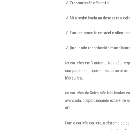
✓ Transmissão eficiente
✓ Alta resistência ao desgaste e calo
✓ Funcionamento estável e silencio
✓ Qualidade reconhecida mundialm
As correias em V automotivas são resp
componentes importantes como altern
hidráulica.
As correias da Gates são fabricadas c
avançada, proporcionando excelente ade
útil.
Com a correia correta, o sistema de ac