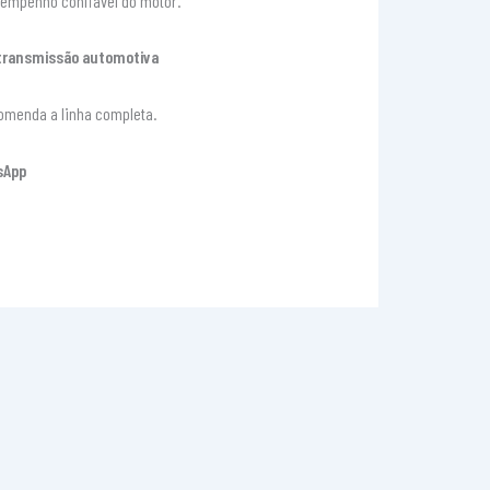
empenho confiável do motor.
 transmissão automotiva
omenda a linha completa.
sApp