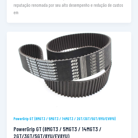
reputação renomada por seu alto desempenho e redução de custos
em
PowerGrip GT (8MGT3 / 5MGT3 / 14MGT3 / 2GT/3GT/5GT/8YU/EV8YU)
PowerGrip GT (8MGT3 / 5MGT3 / 14MGT3 /
2GT/3GT/5GT/8YU/EV8YU)