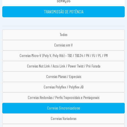
SERVIÇOS
TRANSMISSÃO DE POTÊNCIA
Todos
Correias em V
Correias Micro-V (Poly V, Poly Rib) – TB2 / TB2.34 / PH / PJ / PL / PM
Correias Nut Link / Accu Link / Power Twist / Pré Furada
Correias Planas / Especiais
Correias Polyflex / Polyflex JB
Correias Redondas / Perfis Trapezoidais e Pentagonais
Correias Sincronizadoras
Correias Variadoras