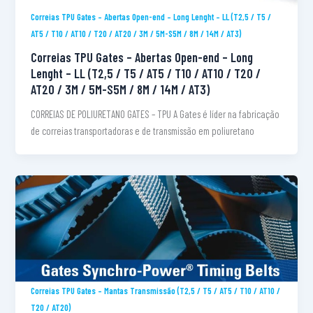
Correias TPU Gates – Abertas Open-end – Long Lenght – LL (T2,5 / T5 /
AT5 / T10 / AT10 / T20 / AT20 / 3M / 5M-S5M / 8M / 14M / AT3)
Correias TPU Gates – Abertas Open-end – Long
Lenght – LL (T2,5 / T5 / AT5 / T10 / AT10 / T20 /
AT20 / 3M / 5M-S5M / 8M / 14M / AT3)
CORREIAS DE POLIURETANO GATES – TPU A Gates é líder na fabricação
de correias transportadoras e de transmissão em poliuretano
Correias TPU Gates – Mantas Transmissão (T2,5 / T5 / AT5 / T10 / AT10 /
T20 / AT20)