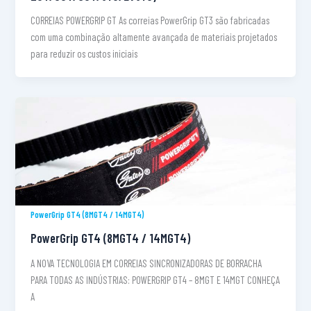
CORREIAS POWERGRIP GT As correias PowerGrip GT3 são fabricadas
com uma combinação altamente avançada de materiais projetados
para reduzir os custos iniciais
PowerGrip GT4 (8MGT4 / 14MGT4)
PowerGrip GT4 (8MGT4 / 14MGT4)
A NOVA TECNOLOGIA EM CORREIAS SINCRONIZADORAS DE BORRACHA
PARA TODAS AS INDÚSTRIAS: POWERGRIP GT4 – 8MGT E 14MGT CONHEÇA
A