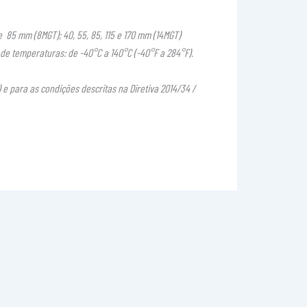
e 85 mm (8MGT); 40, 55, 85, 115 e 170 mm (14MGT)
de temperaturas: de -40°C a 140°C (-40°F a 284°F).
 e para as condições descritas na Diretiva 2014/34 /