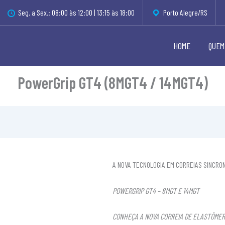
Seg. a Sex.: 08:00 às 12:00 | 13:15 às 18:00
Porto Alegre/RS
HOME
QUEM
PowerGrip GT4 (8MGT4 / 14MGT4)
A NOVA TECNOLOGIA EM CORREIAS SINCRO
POWERGRIP GT4 – 8MGT E 14MGT
CONHEÇA A NOVA CORREIA DE ELASTÔMER