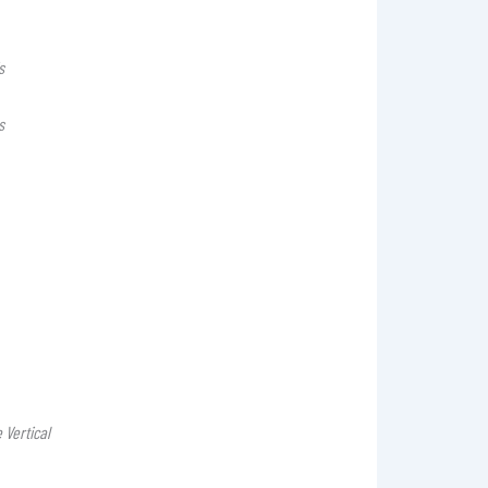
s
s
 Vertical