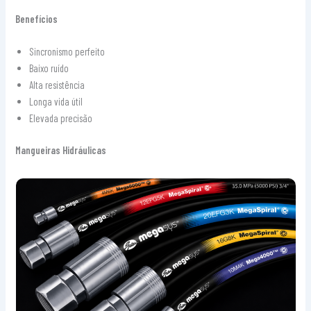
Benefícios
Sincronismo perfeito
Baixo ruído
Alta resistência
Longa vida útil
Elevada precisão
Mangueiras Hidráulicas