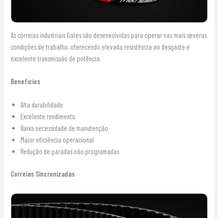
As correias industriais Gates são desenvolvidas para operar nas mais severas
condições de trabalho, oferecendo elevada resistência ao desgaste e
excelente transmissão de potência.
Benefícios
Alta durabilidade
Excelente rendimento
Baixa necessidade de manutenção
Maior eficiência operacional
Redução de paradas não programadas
Correias Sincronizadas