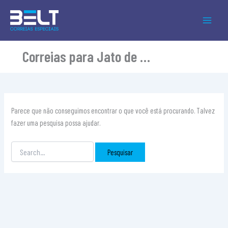
Pesquisar
Ir
por:
para
o
conteúdo
Correias para Jato de Granalha
Parece que não conseguimos encontrar o que você está procurando. Talvez
fazer uma pesquisa possa ajudar.